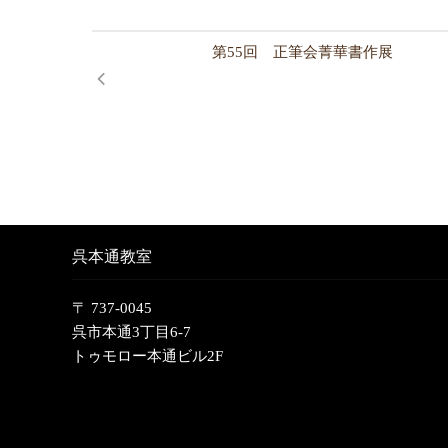
第55回 正筆会菁華書作展
呉本通教室
〒 737-0045
呉市本通3丁目6-7
トゥモロー本通ビル2F