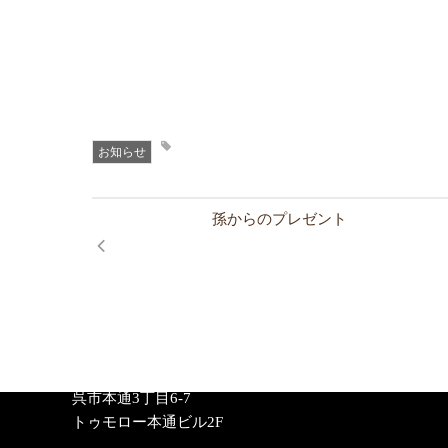
お知らせ
孫からのプレゼント
呉本通教室
〒 737-0045
呉市本通3丁目6-7
トゥモロー本通ビル2F