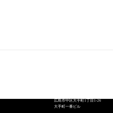
広島大手町教室
〒 730-0051
広島市中区大手町1丁目1-26
大手町一番ビル